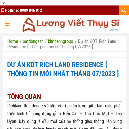
-->
Hotline:
0909 046 012
TRANG CHỦ
Home
/
batdongsan
/
kimoanhgroup
/
Dự án KDT Rich Land
Residence [ Thông tin mới nhất tháng 07/2023 ]
DỰ ÁN KDT RICH LAND RESIDENCE [
TQK Group
THÔNG TIN MỚI NHẤT THÁNG 07/2023 ]
Kim Oanh Group
Mua bán ký gửi
Đất nền Bình Phước
TỔNG QUAN
Thuê nhà - căn hộ
Bất Động Sản HCM
Richland Residence sở hữu vị trí chiến lược giữa tam giác phát
Đất nền Bảo Lộc
Thiết kế website
Nhà ở xã hội Bình Dương
triển kinh tế năng động gồm Bến Cát – Thủ Dầu Một – Tân
Uyên. Đây cũng là đầu mối của hệ thống giao thông liên vùng
Đất nền Long An
Tuyển dụng tài xế Xanh SM
Chủ đầu tư uy tín
Liên hệ