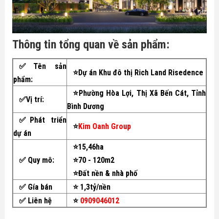
Thông tin tổng quan về sản phẩm:
✅Tên sản
⭐Dự án Khu đô thị Rich Land Risedence
phẩm:
⭐Phường Hòa Lợi, Thị Xã Bến Cát, Tỉnh
✅
Vị trí:
Bình Dương
✅Phát triển
⭐
Kim Oanh Group
dự án
⭐15,46ha
✅
Quy mô:
⭐70 - 120m2
⭐Đất nền & nhà phố
✅ Gía bán
⭐ 1,3tỷ/nền
✅ Liên hệ
⭐
0909046012