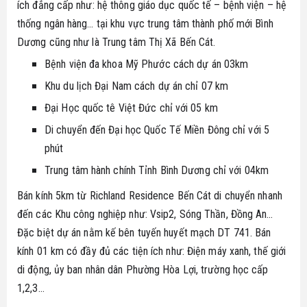
ích đẳng cấp như: hệ thông giáo dục quốc tế – bệnh viện – hệ
thống ngân hàng… tại khu vực trung tâm thành phố mới Bình
Dương cũng như là Trung tâm Thị Xã Bến Cát.
Bệnh viện đa khoa Mỹ Phước cách dự án 03km
Khu du lịch Đại Nam cách dự án chỉ 07 km
Đại Học quốc tê Việt Đức chỉ với 05 km
Di chuyển đến Đại học Quốc Tế Miền Đông chỉ với 5
phút
Trung tâm hành chính Tỉnh Bình Dương chỉ với 04km
Bán kính 5km từ Richland Residence Bến Cát di chuyển nhanh
đến các Khu công nghiệp như: Vsip2, Sóng Thần, Đồng An…
Đặc biệt dự án nằm kế bên tuyến huyết mạch DT 741. Bán
kính 01 km có đầy đủ các tiện ích như: Điện máy xanh, thế giới
di động, ủy ban nhân dân Phường Hòa Lợi, trường học cấp
1,2,3…