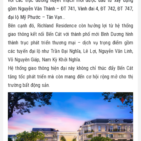
với các trục đường huyết mạch mới được đầu tư xây dựng
Bike
Đất nền Tây Ninh
gồm Nguyễn Văn Thành – ĐT 741, Vành đai 4, ĐT 742, ĐT 747,
Thông tin quy hoạch
Tuyển dụng
đại lộ Mỹ Phước – Tân Vạn…
Hô trợ tài chính
Căn hộ - nhà phố
Bên cạnh đó, Richland Residence còn hưởng lợi từ hệ thống
Biểu mẫu luật
Ủng hộ
giao thông kết nối Bến Cát với thành phố mới Bình Dương hình
Tổng hợp dự án
Tin tức nhà đất
thành trục phát triển thương mại – dịch vụ trọng điểm gồm
các tuyến đại lộ như Trần Đại Nghĩa, Lê Lợi, Nguyễn Văn Linh,
Thủ thuật
Võ Nguyên Giáp, Nam Kỳ Khởi Nghĩa.
Hệ thống giao thông hiện đại này không chỉ thúc đẩy Bến Cát
tăng tốc phát triển mà còn mang đến cơ hội rộng mở cho thị
trường bất động sản.