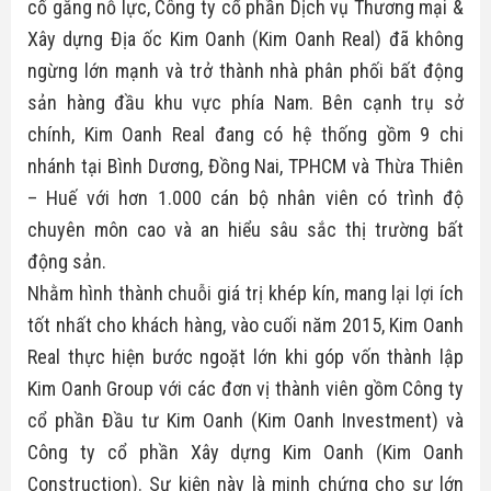
cố gắng nỗ lực, Công ty cổ phần Dịch vụ Thương mại &
Xây dựng Địa ốc Kim Oanh (Kim Oanh Real) đã không
ngừng lớn mạnh và trở thành nhà phân phối bất động
sản hàng đầu khu vực phía Nam. Bên cạnh trụ sở
chính, Kim Oanh Real đang có hệ thống gồm 9 chi
nhánh tại Bình Dương, Đồng Nai, TPHCM và Thừa Thiên
– Huế với hơn 1.000 cán bộ nhân viên có trình độ
chuyên môn cao và an hiểu sâu sắc thị trường bất
động sản.
Nhằm hình thành chuỗi giá trị khép kín, mang lại lợi ích
tốt nhất cho khách hàng, vào cuối năm 2015, Kim Oanh
Real thực hiện bước ngoặt lớn khi góp vốn thành lập
Kim Oanh Group với các đơn vị thành viên gồm Công ty
cổ phần Đầu tư Kim Oanh (Kim Oanh Investment) và
Công ty cổ phần Xây dựng Kim Oanh (Kim Oanh
Construction). Sự kiện này là minh chứng cho sự lớn