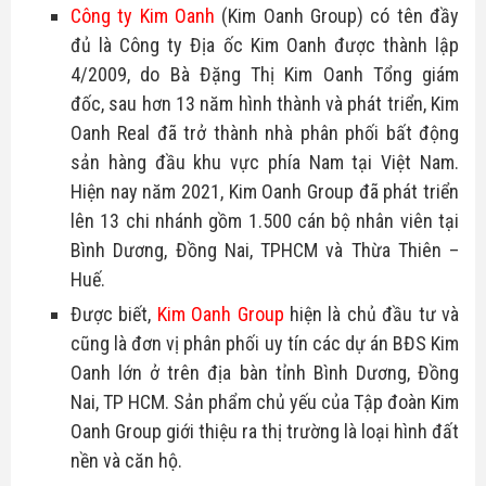
Công ty Kim Oanh
(Kim Oanh Group) có tên đầy
Bike
Đất nền Tây Ninh
Thông tin quy hoạch
đủ là Công ty Địa ốc Kim Oanh được thành lập
Tuyển dụng
Hô trợ tài chính
4/2009, do Bà Đặng Thị Kim Oanh Tổng giám
Căn hộ - nhà phố
Biểu mẫu luật
Ủng hộ
đốc, sau hơn 13 năm hình thành và phát triển, Kim
Oanh Real đã trở thành nhà phân phối bất động
Tổng hợp dự án
Tin tức nhà đất
sản hàng đầu khu vực phía Nam tại Việt Nam.
Hiện nay năm 2021, Kim Oanh Group đã phát triển
Thủ thuật
lên 13 chi nhánh gồm 1.500 cán bộ nhân viên tại
Bình Dương, Đồng Nai, TPHCM và Thừa Thiên –
Huế.
Được biết,
Kim Oanh Group
hiện là chủ đầu tư và
cũng là đơn vị phân phối uy tín các dự án BĐS Kim
Oanh lớn ở trên địa bàn tỉnh Bình Dương, Đồng
Nai, TP HCM. Sản phẩm chủ yếu của Tập đoàn Kim
Oanh Group giới thiệu ra thị trường là loại hình đất
nền và căn hộ.