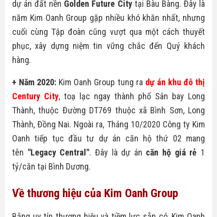
dự án đất nền
Golden Future City
tại Bàu Bàng. Đây là
năm Kim Oanh Group gặp nhiều khó khăn nhất, nhưng
cuối cùng Tập đoàn cũng vượt qua một cách thuyết
phục, xây dựng niệm tin vững chắc đến Quý khách
hàng.
+ Năm 2020:
Kim Oanh Group tung ra
dự án khu đô thị
Century City
, toạ lạc ngay thành phố Sân bay Long
Thành, thuộc Đường DT769 thuộc xã Bình Sơn, Long
Thành, Đồng Nai. Ngoài ra, Tháng 10/2020 Công ty Kim
Oanh tiếp tục đầu tư dự án căn hộ thứ 02 mang
tên
"
Legacy Central
"
. Đây là dự án
căn hộ giá rẻ
1
tỷ/căn tại Bình Dương.
Về thương hiệu của Kim Oanh Group
Bằng uy tín thương hiệu và tiềm lực sẵn có, Kim Oanh