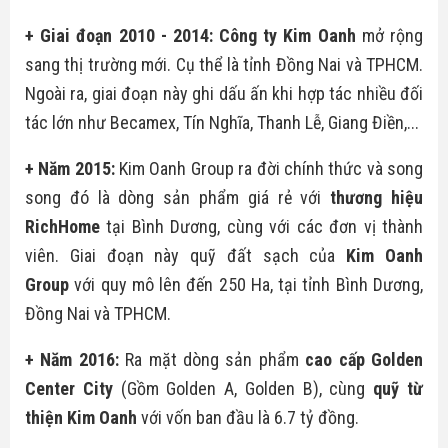
+ Giai đoạn 2010 - 2014:
Công ty Kim Oanh
mở rộng
sang thị trường mới. Cụ thể là tỉnh Đồng Nai và TPHCM.
Ngoài ra, giai đoạn này ghi dấu ấn khi hợp tác nhiều đối
tác lớn như Becamex, Tín Nghĩa, Thanh Lễ, Giang Điền,...
+ Năm 2015:
Kim Oanh Group ra đời chính thức và song
song đó là dòng sản phẩm giá rẻ với
thương hiệu
RichHome
tại Bình Dương, cùng với các đơn vị thành
viên. Giai đoạn này quỹ đất sạch của
Kim Oanh
Group
với quy mô lên đến 250 Ha, tại tỉnh Bình Dương,
Đồng Nai và TPHCM.
+ Năm 2016:
Ra mặt dòng sản phẩm
cao cấp
Golden
Center City
(Gồm Golden A, Golden B), cùng
quỹ từ
thiện Kim Oanh
với vốn ban đầu là 6.7 tỷ đồng.