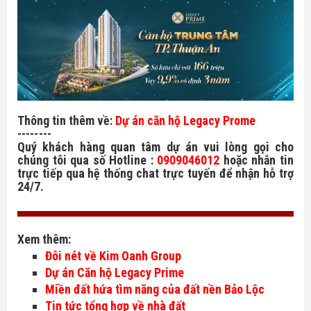
Thông tin thêm về:
Dự án căn hộ Legacy Prome
--------
Quý khách hàng quan tâm dự án vui lòng gọi cho
chúng tôi qua số Hotline :
0909046012
hoặc nhắn tin
trực tiếp qua hệ thống chat trực tuyến để nhận hỗ trợ
24/7.
Xem thêm:
Đôi nét về Kim Oanh Group
Dự án Căn hộ Legacy Prime
Miền đất hứa tìm năng của đất nền Bảo Lộc
Tin tức tổng hợp về nhà đất