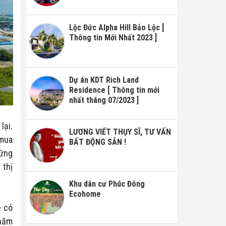
Lộc Đức Alpha Hill Bảo Lộc [
Thông tin Mới Nhất 2023 ]
Dự án KDT Rich Land
Residence [ Thông tin mới
nhất tháng 07/2023 ]
lại.
LƯƠNG VIẾT THỤY SĨ, TƯ VẤN
 mua
BẤT ĐỘNG SẢN !
hững
 thị
Khu dân cư Phúc Đông
Ecohome
ẽ có
 năm