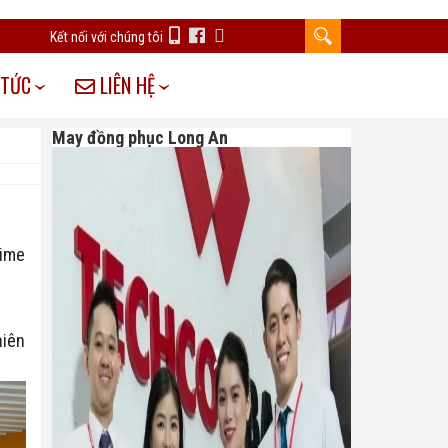
Kết nối với chúng tôi
 TỨC
LIÊN HỆ
May đồng phục Long An
rime
hiên