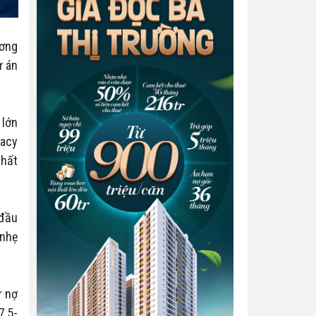
ương
ự án
 lớn
gacy
nhất
 đầu
 nhẹ
ư nợ
7,5-