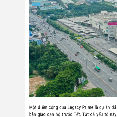
Một điểm cộng của Legacy Prime là dự án đã b
bàn giao căn hộ trước Tết. Tất cả yếu tố nà