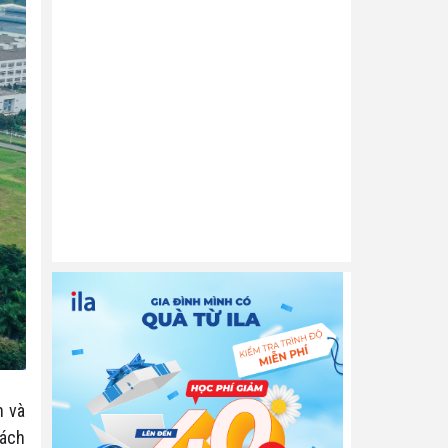
h và
hách