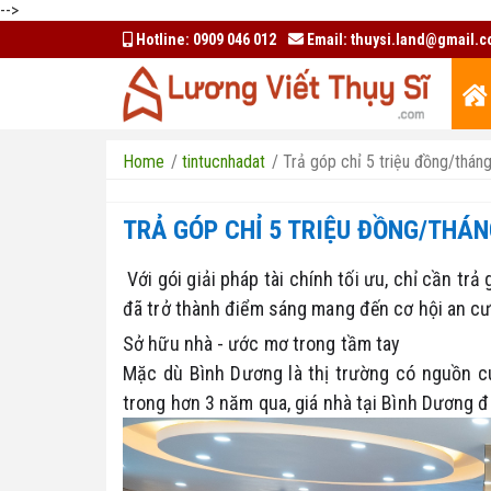
-->
Hotline:
0909 046 012
Email:
thuysi.land@gmail.
Home
/
tintucnhadat
/
Trả góp chỉ 5 triệu đồng/thán
TRẢ GÓP CHỈ 5 TRIỆU ĐỒNG/THÁ
Với gói giải pháp tài chính tối ưu, chỉ cần tr
đã trở thành điểm sáng mang đến cơ hội an cư 
Sở hữu nhà - ước mơ trong tầm tay
Mặc dù Bình Dương là thị trường có nguồn cu
trong hơn 3 năm qua, giá nhà tại Bình Dương 