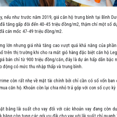
y, nếu như trước năm 2019, giá căn hộ trung bình tại Bình D
 đã tăng gấp đôi đến 40-45 triệu đồng/m2, thậm chí một số d
 đã cán mốc 47-49 triệu đồng/m2.
ng lớn nhưng giá nhà tăng cao vượt quá khả năng của phần
ổ trên thị trường khi cho ra mắt giỏ hàng đặc biệt căn hộ Le
giá bán chỉ từ 900 triệu đồng/căn, đây là dự án hấp dẫn bậc 
ao động có mức thu nhập thấp và trung bình.
rime còn rất nhẹ về mặt tài chính bởi chỉ cần có số vốn ban
mua căn hộ. Khoản còn lại chia nhỏ trả góp với con số cực kỳ
mặt bằng lãi suất cho vay đối với các khoản vay đang còn d
 băng còn tung các gói ưu đãi cho vay với lãi suất chỉ quanh 