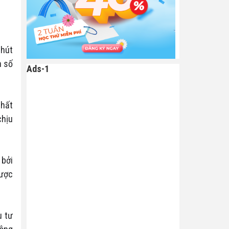
 hút
n số
Ads-1
.
nhất
chịu
 bởi
được
u tư