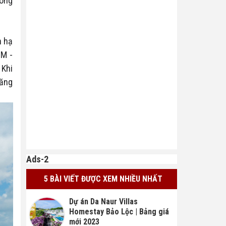
công
n hạ
CM -
 Khi
tăng
Ads-2
5 BÀI VIẾT ĐƯỢC XEM NHIỀU NHẤT
Dự án Da Naur Villas
Homestay Bảo Lộc | Bảng giá
mới 2023