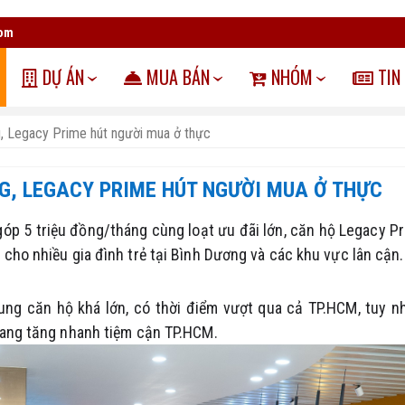
com
DỰ ÁN
MUA BÁN
NHÓM
TIN
g, Legacy Prime hút người mua ở thực
NG, LEGACY PRIME HÚT NGƯỜI MUA Ở THỰC
ả góp 5 triệu đồng/tháng cùng loạt ưu đãi lớn, căn hộ Legacy P
cho nhiều gia đình trẻ tại Bình Dương và các khu vực lân cận.
ng căn hộ khá lớn, có thời điểm vượt qua cả TP.HCM, tuy n
đang tăng nhanh tiệm cận TP.HCM.