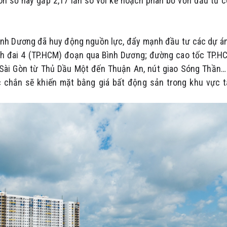
on số này gấp 2,17 lần so với kế hoạch phân bổ vốn đầu tư 
Bình Dương đã huy động nguồn lực, đẩy mạnh đầu tư các dự á
nh đai 4 (TP.HCM) đoạn qua Bình Dương; đường cao tốc TP.H
Sài Gòn từ Thủ Dầu Một đến Thuận An, nút giao Sóng Thần…
c chắn sẽ khiến mặt bằng giá bất động sản trong khu vực 