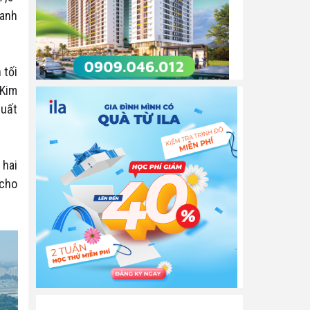
oanh
 tối
 Kim
suất
 hai
 cho