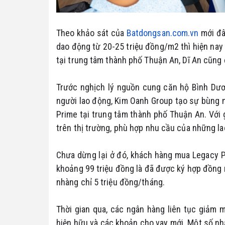
Theo khảo sát của
Batdongsan.com.vn
mới đâ
dao động từ 20-25 triệu đồng/m2 thì hiện nay
tại trung tâm thành phố Thuận An, Dĩ An cũng
Trước nghịch lý nguồn cung căn hộ Bình Dươ
người lao động, Kim Oanh Group tạo sự bùng n
Prime tại trung tâm thành phố Thuận An. Với 
trên thị trường, phù hợp nhu cầu của những l
Chưa dừng lại ở đó, khách hàng mua Legacy P
khoảng 99 triệu đồng là đã được ký hợp đồng 
nhàng chỉ 5 triệu đồng/tháng.
Thời gian qua, các ngân hàng liên tục giảm 
hiện hữu và các khoản cho vay mới. Một số nhà