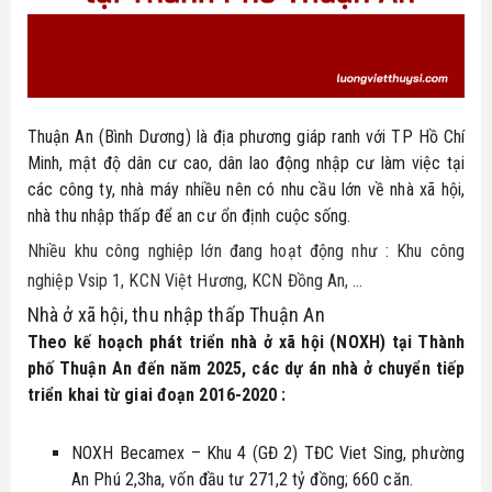
Bike
Đất nền Tây Ninh
Thông tin quy hoạch
Tuyển dụng
Hô trợ tài chính
Căn hộ - nhà phố
Biểu mẫu luật
Ủng hộ
Tổng hợp dự án
Thuận An (Bình Dương) là địa phương giáp ranh với TP Hồ Chí
Tin tức nhà đất
Minh, mật độ dân cư cao, dân lao động nhập cư làm việc tại
các công ty, nhà máy nhiều nên có nhu cầu lớn về nhà xã hội,
Thủ thuật
nhà thu nhập thấp để an cư ổn định cuộc sống.
Nhiều khu công nghiệp lớn đang hoạt động như : Khu công
nghiệp Vsip 1, KCN Việt Hương, KCN Đồng An, …
Nhà ở xã hội, thu nhập thấp Thuận An
Theo kế hoạch phát triển nhà ở xã hội (NOXH) tại Thành
phố Thuận An đến năm 2025, các dự án nhà ở chuyển tiếp
triển khai từ giai đoạn 2016-2020 :
NOXH Becamex – Khu 4 (GĐ 2) TĐC Viet Sing, phường
An Phú 2,3ha, vốn đầu tư 271,2 tỷ đồng; 660 căn.