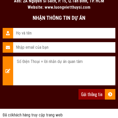
Ads: 2A Nguyễn Sĩ Sách, P. 15, Q.Tân Bình, TP. HCM
Website:
www.luongvietthuysi.com
NHẬN THÔNG TIN DỰ ÁN
Đã có
khách hàng truy cập trang web