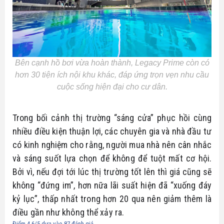
Bên cạnh hồ bơi vừa hoàn thành, Legacy Prime còn có
hơn 30 tiện ích nội khu khác, đáp ứng trọn vẹn nhu cầu
cuộc sống hiện đại cho cư dân.
Trong bối cảnh thị trường “sáng cửa” phục hồi cùng
nhiều điều kiện thuận lợi, các chuyên gia và nhà đầu tư
có kinh nghiệm cho rằng, người mua nhà nên cân nhắc
và sáng suốt lựa chọn để không để tuột mất cơ hội.
Bởi vì, nếu đợi tới lúc thị trường tốt lên thì giá cũng sẽ
không “đứng im”, hơn nữa lãi suất hiện đã “xuống đáy
kỷ lục”, thấp nhất trong hơn 20 qua nên giảm thêm là
điều gần như không thể xảy ra.
Điểm
4.6
/5 dựa vào
87
đánh giá