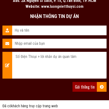
Ads: 2A Nguyễn Sĩ Sách, P. 15, Q.Tân Bình, TP. HCM
Website:
www.luongvietthuysi.com
NHẬN THÔNG TIN DỰ ÁN
Đã có
khách hàng truy cập trang web