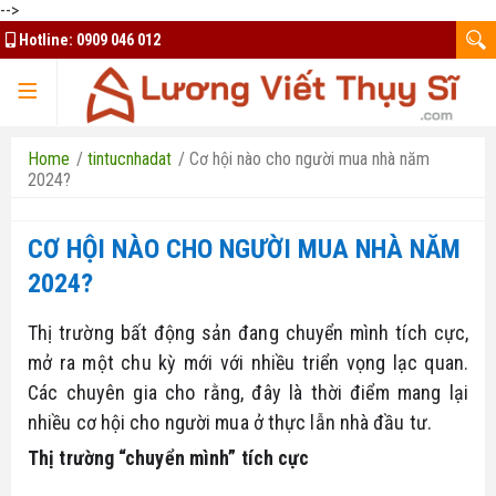
-->
Hotline:
0909 046 012
TRANG CHỦ
Home
/
tintucnhadat
/
Cơ hội nào cho người mua nhà năm
2024?
CƠ HỘI NÀO CHO NGƯỜI MUA NHÀ NĂM
TQK Group
2024?
Kim Oanh Group
Mua bán ký gửi
Thị trường bất động sản đang chuyển mình tích cực,
mở ra một chu kỳ mới với nhiều triển vọng lạc quan.
Đất nền Bình Phước
Thuê nhà - căn hộ
Bất Động Sản HCM
Các chuyên gia cho rằng, đây là thời điểm mang lại
Đất nền Bảo Lộc
nhiều cơ hội cho người mua ở thực lẫn nhà đầu tư.
Thiết kế website
Nhà ở xã hội Bình Dương
Thị trường “chuyển mình” tích cực
Đất nền Long An
Tuyển dụng tài xế Xanh SM
Chủ đầu tư uy tín
Liên hệ