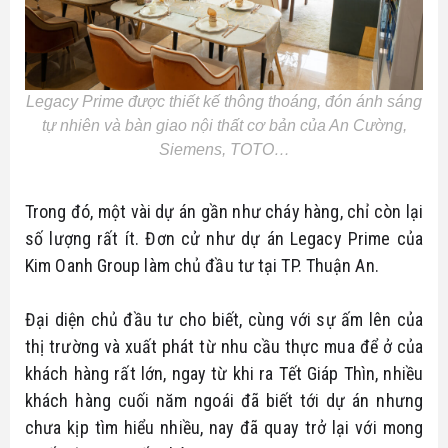
Legacy Prime được thiết kế thông thoáng, đón ánh sáng
tự nhiên và bàn giao nội thất cơ bản của An Cường,
Siemens, TOTO…
Trong đó, một vài dự án gần như cháy hàng, chỉ còn lại
số lượng rất ít. Đơn cử như dự án Legacy Prime của
Kim Oanh Group làm chủ đầu tư tại TP. Thuận An.
Đại diện chủ đầu tư cho biết, cùng với sự ấm lên của
thị trường và xuất phát từ nhu cầu thực mua để ở của
khách hàng rất lớn, ngay từ khi ra Tết Giáp Thìn, nhiều
khách hàng cuối năm ngoái đã biết tới dự án nhưng
chưa kịp tìm hiểu nhiều, nay đã quay trở lại với mong