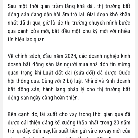
Bike
Sau một thời gian trầm lắng khá dài, thị trường bất
Đất nền Tây Ninh
Thông tin quy hoạch
Tuyển dụng
động sản đang dần hồi ấm trở lại. Giai đoạn khó khăn
Hô trợ tài chính
nhất đã đi qua, giờ là lúc thị trường chuyển mình bước
Căn hộ - nhà phố
Biểu mẫu luật
Ủng hộ
qua cánh cửa mới, bắt đầu một chu kỳ mới với nhiều
Tổng hợp dự án
tín hiệu lạc quan.
Tin tức nhà đất
Về chính sách, đầu năm 2024, các doanh nghiệp kinh
Thủ thuật
doanh bất động sản lẫn người mua nhà đón tin mừng
quan trọng khi Luật đất đai (sửa đổi) đã được Quốc
hội thông qua. Cùng với 2 bộ luật Nhà ở và Kinh doanh
bất động sản, hành lang pháp lý cho thị trường bất
động sản ngày càng hoàn thiện.
Bên cạnh đó, lãi suất cho vay trong thời gian qua đã
được cải thiện đáng kể, xuống thấp nhất trong 20 năm
trở lại đây. Đến nay, lãi suất tiền gửi và cho vay mới của