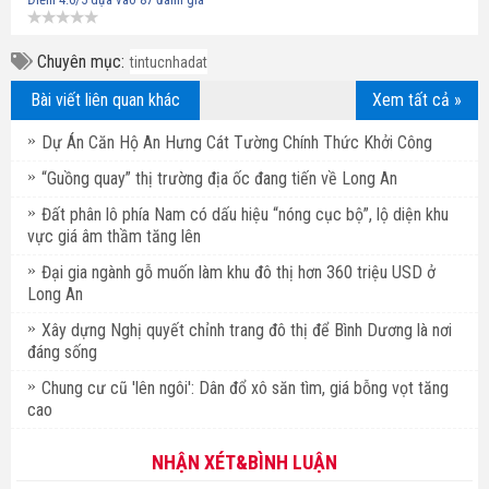
Chuyên mục:
tintucnhadat
Bài viết liên quan khác
Xem tất cả »
Dự Án Căn Hộ An Hưng Cát Tường Chính Thức Khởi Công
“Guồng quay” thị trường địa ốc đang tiến về Long An
Đất phân lô phía Nam có dấu hiệu “nóng cục bộ”, lộ diện khu
vực giá âm thầm tăng lên
Đại gia ngành gỗ muốn làm khu đô thị hơn 360 triệu USD ở
Long An
Xây dựng Nghị quyết chỉnh trang đô thị để Bình Dương là nơi
đáng sống
Chung cư cũ 'lên ngôi': Dân đổ xô săn tìm, giá bỗng vọt tăng
cao
NHẬN XÉT&BÌNH LUẬN