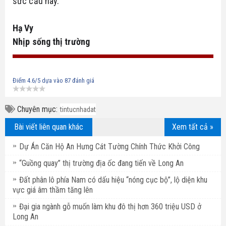
sức cầu này.
Hạ Vy
Nhịp sống thị trường
Điểm
4.6
/5 dựa vào
87
đánh giá
Chuyên mục:
tintucnhadat
Bài viết liên quan khác
Xem tất cả »
Dự Án Căn Hộ An Hưng Cát Tường Chính Thức Khởi Công
“Guồng quay” thị trường địa ốc đang tiến về Long An
Đất phân lô phía Nam có dấu hiệu “nóng cục bộ”, lộ diện khu
vực giá âm thầm tăng lên
Đại gia ngành gỗ muốn làm khu đô thị hơn 360 triệu USD ở
Long An