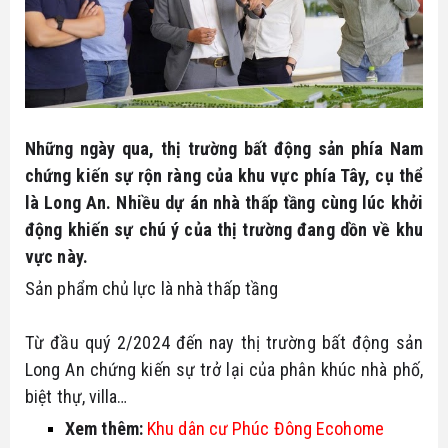
Bike
Đất nền Tây Ninh
Thông tin quy hoạch
Tuyển dụng
Hô trợ tài chính
Căn hộ - nhà phố
Biểu mẫu luật
Ủng hộ
Tổng hợp dự án
Tin tức nhà đất
Những ngày qua, thị trường bất động sản phía Nam
chứng kiến sự rộn ràng của khu vực phía Tây, cụ thể
Thủ thuật
là Long An. Nhiều dự án nhà thấp tầng cùng lúc khởi
động khiến sự chú ý của thị trường đang dồn về khu
vực này.
Sản phẩm chủ lực là nhà thấp tầng
Từ đầu quý 2/2024 đến nay thị trường bất động sản
Long An chứng kiến sự trở lại của phân khúc nhà phố,
biệt thự, villa…
Xem thêm:
Khu dân cư Phúc Đông Ecohome