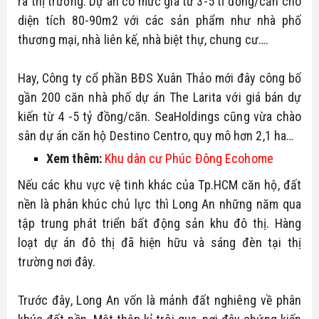
ra thị trường. Dự án có mức giá từ 3-5 tỉ đồng/căn cho
diện tích 80-90m2 với các sản phẩm như nhà phố
thương mại, nhà liên kế, nhà biệt thự, chung cư….
Hay, Công ty cổ phần BĐS Xuân Thảo mới đây công bố
gần 200 căn nhà phố dự án The Larita với giá bán dự
kiến từ 4 -5 tỷ đồng/căn. SeaHoldings cũng vừa chào
sân dự án căn hộ Destino Centro, quy mô hơn 2,1 ha…
Xem thêm:
Khu dân cư Phúc Đông Ecohome
Nếu các khu vực vệ tinh khác của Tp.HCM căn hộ, đất
nền là phân khúc chủ lực thì Long An những năm qua
tập trung phát triển bất động sản khu đô thị. Hàng
loạt dự án đô thị đã hiện hữu và sáng đèn tại thị
trường nơi đây.
Trước đây, Long An vốn là mảnh đất nghiêng về phân