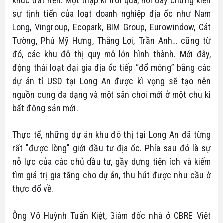
khúc đất nền. Một thập kỉ trôi qua, nơi đây chứng kiến
sự tịnh tiến của loạt doanh nghiệp địa ốc như Nam
Long, Vingroup, Ecopark, BIM Group, Eurowindow, Cát
Tường, Phú Mỹ Hưng, Thắng Lợi, Trần Anh… cũng từ
đó, các khu đô thị quy mô lớn hình thành. Mới đây,
động thái loạt đại gia địa ốc tiếp “đổ móng” bằng các
dự án tỉ USD tại Long An được kì vọng sẽ tạo nên
nguồn cung đa dạng và một sân chơi mới ở một chu kì
bất động sản mới.
Thực tế, những dự án khu đô thị tại Long An đã từng
rất "được lòng" giới đầu tư địa ốc. Phía sau đó là sự
nỗ lực của các chủ dầu tư, gầy dựng tiện ích và kiếm
tìm giá trị gia tăng cho dự án, thu hút được nhu cầu ở
thực đổ về.
Ông Võ Huỳnh Tuấn Kiệt, Giám đốc nhà ở CBRE Việt