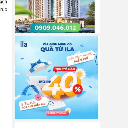
ách 
rục 