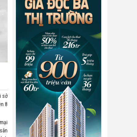
 sở 
n 8 
mại 
sân 