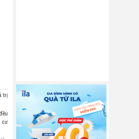
trị 
đều 
 cư 