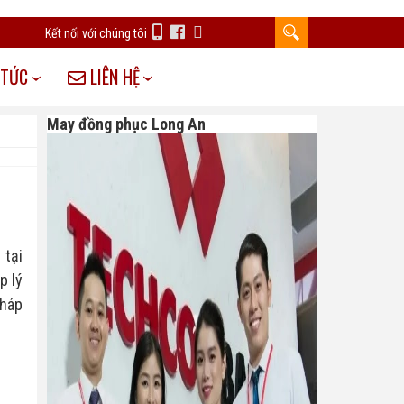
Kết nối với chúng tôi
 TỨC
LIÊN HỆ
May đồng phục Long An
tại 
 lý 
háp 