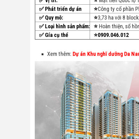
✅
Vị trí:
⭐
Mặt tiền Quốc lộ 
✅ Phát triển dự án
⭐
Công ty cổ phần P
✅
Quy mô:
⭐
3,73 ha với 8 block
✅
Loại hình sản phẩm:
⭐
Hoàn thiện, sổ hồn
✅ Gía cụ thể
⭐0909.046.012
Xem thêm: 
Dự án Khu nghĩ dưỡng Da Na