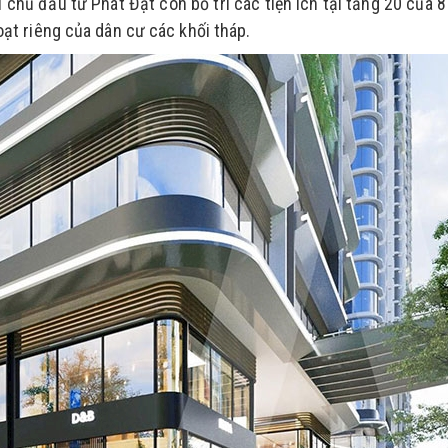
hì chủ đầu tư Phát Đạt còn bố trí các tiện ích tại tầng 20 của 8
ạt riêng của dân cư các khối tháp.