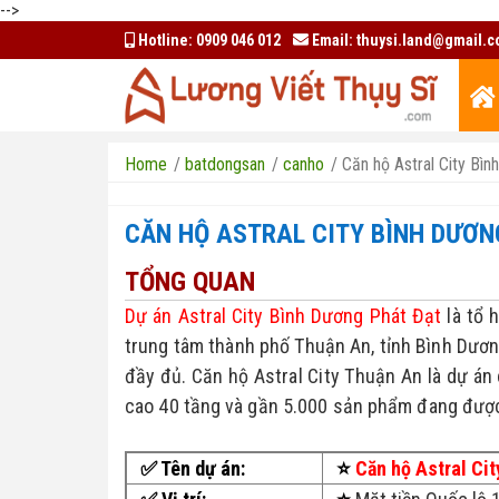
-->
Hotline:
0909 046 012
Email:
thuysi.land@gmail.
Home
/
batdongsan
/
canho
/
Căn hộ Astral City Bì
CĂN HỘ ASTRAL CITY BÌNH DƯƠN
TỔNG QUAN
Dự án Astral City Bình Dương Phát Đạt
 là tổ
trung tâm thành phố Thuận An, tỉnh Bình Dương.
đầy đủ. Căn hộ Astral City Thuận An là dự án
cao 40 tầng và gần 5.000 sản phẩm đang được
✅ Tên dự án:
⭐
Căn hộ Astral Ci