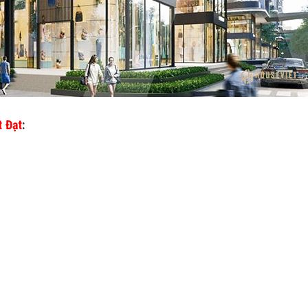
t Đạt
: