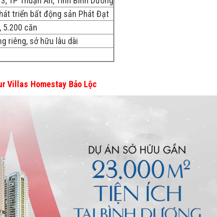
13, TP Thuận An, Tỉnh Bình Dương
hát triển bất động sản Phát Đạt
, 5.200 căn
g riêng, sở hữu lâu dài
ur Villas Homestay Bảo Lộc