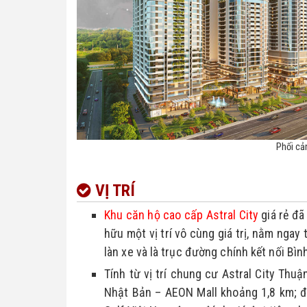
Phối cả
VỊ TRÍ
Khu căn hộ cao cấp Astral City
 giá rẻ đ
hữu một vị trí vô cùng giá trị, nằm ngay
làn xe và là trục đường chính kết nối Bì
Tính từ vị trí chung cư Astral City Thuậ
Nhật Bản – AEON Mall khoảng 1,8 km; đố