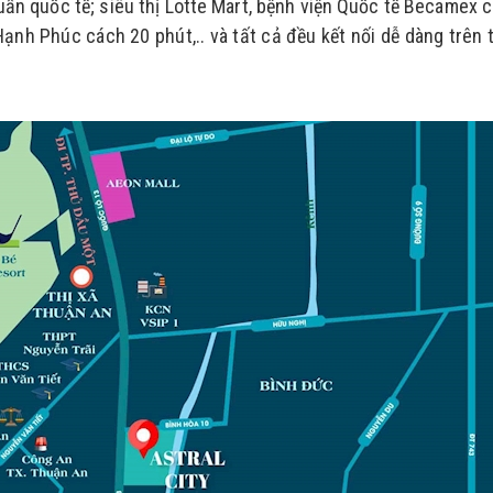
ẩn quốc tế; siêu thị Lotte Mart, bệnh viện Quốc tế Becamex c
nh Phúc cách 20 phút,.. và tất cả đều kết nối dễ dàng trên t