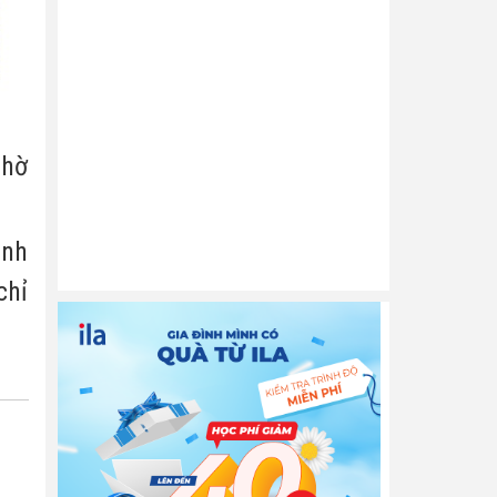
thờ
ành
chỉ