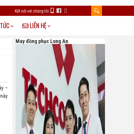
Kết nối với chúng tôi
 TỨC
LIÊN HỆ
May đồng phục Long An
ây –
 này