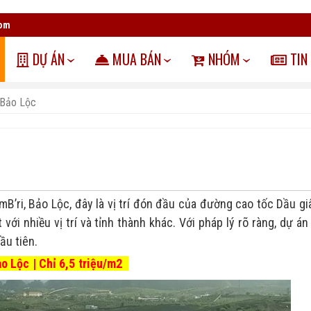
com
DỰ ÁN
MUA BÁN
NHÓM
TIN
 Bảo Lộc
mB’ri, Bảo Lộc, đây là vị trí đón đầu của đường cao tốc Dầu gi
với nhiều vị trí và tỉnh thành khác. Với pháp lý rõ ràng, dự án
ầu tiên.
o Lộc | Chỉ 6,5 triệu/m2