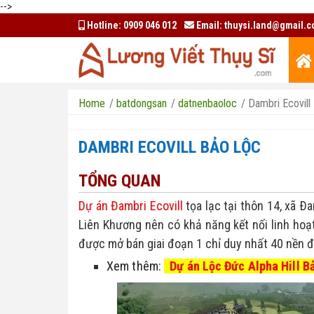
-->
Hotline:
0909 046 012
Email:
thuysi.land@gmail.
Home
/
batdongsan
/
datnenbaoloc
/
Dambri Ecovill
DAMBRI ECOVILL BẢO LỘC
TỔNG QUAN
Dự án Đambri Ecovill
tọa lạc tại thôn 14, xã Ða
Liên Khương nên có khả năng kết nối linh hoạt 
được mở bán giai đoạn 1 chỉ duy nhất 40 nền đ
Xem thêm: 
Dự án Lộc Đức Alpha Hill Bả