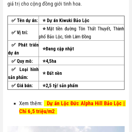
giá trị cho cộng đồng giới tinh hoa.
Bike
Đất nền Tây Ninh
Thông tin quy hoạch
Tuyển dụng
Hô trợ tài chính
✅ Tên dự án:
⭐
Dự án Kiwuki Bảo Lộc
Căn hộ - nhà phố
Biểu mẫu luật
Ủng hộ
⭐
Mặt tiền đường Tôn Thất Thuyết, Thành
✅
Vị trí:
Tổng hợp dự án
phố Bảo Lộc, tỉnh Lâm Đồng
Tin tức nhà đất
✅ Phát triển
⭐Đang cập nhật
dự án
Thủ thuật
✅
Quy mô:
⭐4,5ha
✅
Loại hình
⭐ Đất nền
sản phẩm:
✅
Giá bán:
⭐2,5 tỷ/ sản phẩm
Xem thêm: 
Dự án Lộc Đức Alpha Hill Bảo Lộc | 
Chỉ 6,5 triệu/m2