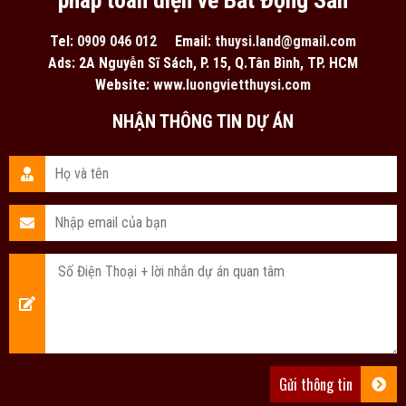
pháp toàn diện về Bất Động Sản
Tel:
0909 046 012
Email:
thuysi.land@gmail.com
Ads: 2A Nguyễn Sĩ Sách, P. 15, Q.Tân Bình, TP. HCM
Website:
www.luongvietthuysi.com
NHẬN THÔNG TIN DỰ ÁN