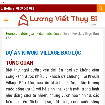
-->
Hotline:
0909 046 012
TRANG CHỦ
Home
/
batdongsan
/
datnenbaoloc
/
Dự án Kiwuki Village Bảo
Lộc
DỰ ÁN KIWUKI VILLAGE BẢO LỘC
TQK Group
TỔNG QUAN
Kim Oanh Group
Mua bán ký gửi
Biệt thự nghỉ dưỡng ven đồi lên ngôi với không gian 
sống xanh được nhiều vị khách ưa chuộng. Tại Kiwuki 
Đất nền Bình Phước
Thuê nhà - căn hộ
Bất Động Sản HCM
Village Bảo Lộc, các du khách sẽ được tận hưởng 
cuộc sống ưu tú với hệ sinh thái xanh mát, trong lành 
Đất nền Bảo Lộc
Thiết kế website
Nhà ở xã hội Bình Dương
như dòng suối tự nhiên, những vườn hoa tinh tú, các 
Đất nền Long An
tiện ích trên đồi hoang sơ,…tất cả tạo nên cuộc sống 
Tuyển dụng tài xế Xanh SM
Chủ đầu tư uy tín
Liên hệ