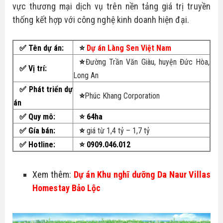
vực thương mại dịch vụ trên nền tảng giá trị truyền 
Bike
Đất nền Tây Ninh
thống kết hợp với công nghệ kinh doanh hiện đại.
Thông tin quy hoạch
Tuyển dụng
Hô trợ tài chính
Căn hộ - nhà phố
Biểu mẫu luật
Ủng hộ
✅ Tên dự án:
⭐
Dự án Làng Sen Việt Nam
Tổng hợp dự án
⭐
Đường Trần Văn Giàu, huyện Đức Hòa,
Tin tức nhà đất
✅
Vị trí:
Long An
✅ Phát triển dự
Thủ thuật
⭐
Phúc Khang Corporation
án
✅
Quy mô:
⭐ 64ha
✅ Gía bán:
⭐
giá từ 1,4 tỷ – 1,7 tỷ
✅ Hotline:
⭐ 0909.046.012
Xem thêm: 
Dự án Khu nghĩ dưỡng Da Naur Villas 
Homestay Bảo Lộc