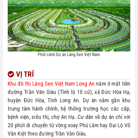
Phối cảnh Dự án Làng Sen Việt Nam
VỊ TRÍ
Khu đô thị Làng Sen Việt Nam Long An
 nằm ở mặt tiền 
đường Trần Văn Giàu (Tỉnh lộ 10 cũ), xã Đức Hòa Hạ, 
huyện Đức Hòa, Tỉnh Long An. Dự án nằm gần khu 
trung tâm hành chính, hệ thống trường học các cấp, 
bệnh viện, siêu thị, chợ An Hạ…Cư dân về dự án chỉ với 
20 phút di chuyển từ vòng xoay Phú Lâm hay Đại Lộ Võ 
Văn Kiệt theo đường Trần Văn Giàu.