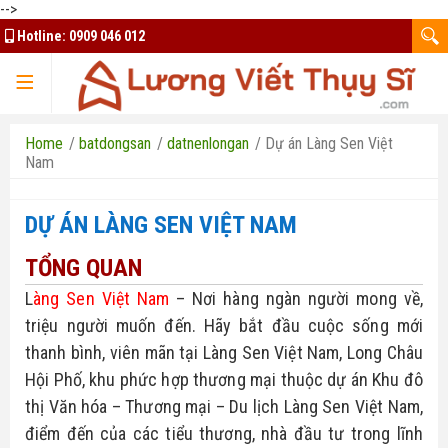
-->
Hotline:
0909 046 012
TRANG CHỦ
Home
/
batdongsan
/
datnenlongan
/
Dự án Làng Sen Việt
Nam
DỰ ÁN LÀNG SEN VIỆT NAM
TQK Group
TỔNG QUAN
Kim Oanh Group
Mua bán ký gửi
L
àng Sen Việt Nam
 – Nơi hàng ngàn người mong về, 
triệu người muốn đến. Hãy bắt đầu cuộc sống mới 
Đất nền Bình Phước
Thuê nhà - căn hộ
Bất Động Sản HCM
thanh bình, viên mãn tại Làng Sen Việt Nam, Long Châu 
Hội Phố, khu phức hợp thương mại thuộc dự án Khu đô 
Đất nền Bảo Lộc
Thiết kế website
Nhà ở xã hội Bình Dương
thị Văn hóa – Thương mại – Du lịch Làng Sen Việt Nam, 
Đất nền Long An
điểm đến của các tiểu thương, nhà đầu tư trong lĩnh 
Tuyển dụng tài xế Xanh SM
Chủ đầu tư uy tín
Liên hệ