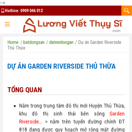
-->
Hotline:
0909 046 012
TRANG CHỦ
Home
/
batdongsan
/
datnenlongan
/
Dự án Garden Riverside
Thủ Thừa
DỰ ÁN GARDEN RIVERSIDE THỦ THỪA
TQK Group
Kim Oanh Group
Mua bán ký gửi
TỔNG QUAN
Đất nền Bình Phước
Thuê nhà - căn hộ
Bất Động Sản HCM
Nằm trong trung tâm đô thị mới
Huyện Thủ Thừa
,
Đất nền Bảo Lộc
khu đô thị sinh thái bên sông
Garden
Thiết kế website
Nhà ở xã hội Bình Dương
Riverside
...
>
nằm trên tuyến đường chính
ĐT
Đất nền Long An
Tuyển dụng tài xế Xanh SM
Chủ đầu tư uy tín
818
đang được quy hoạch mở rộng mặt đường
Liên hệ