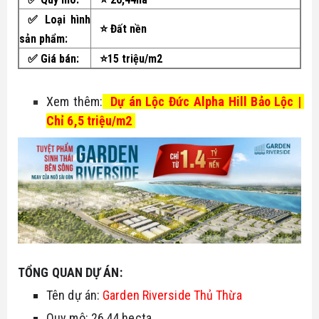
✅
Loại hình
⭐ Đất nền
sản phẩm:
✅
Giá bán:
⭐15 triệu/m2
Xem thêm:
Dự án Lộc Đức Alpha Hill Bảo Lộc | 
Chỉ 6,5 triệu/m2
TỔNG QUAN DỰ ÁN:
Tên dự án: 
Garden Riverside Thủ Thừa
Quy mô: 26,44 hecta