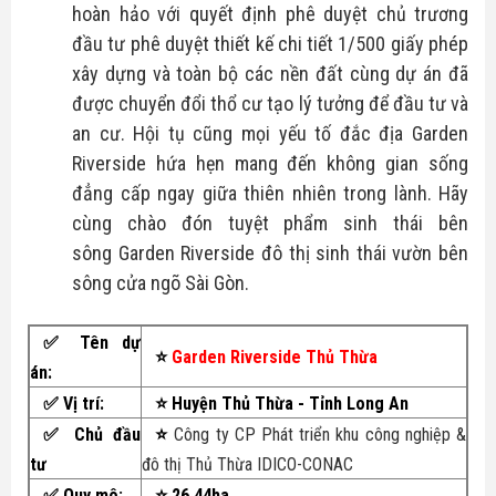
hoàn hảo với quyết định phê duyệt chủ trương
đầu tư phê duyệt thiết kế chi tiết 1/500 giấy phép
xây dựng và toàn bộ các nền đất cùng dự án đã
được chuyển đổi thổ cư tạo lý tưởng để đầu tư và
an cư. Hội tụ cũng mọi yếu tố đắc địa
Garden
Riverside
hứa hẹn mang đến không gian sống
đẳng cấp ngay giữa thiên nhiên trong lành. Hãy
cùng chào đón tuyệt phẩm sinh thái bên
sông
Garden Riverside
đô thị sinh thái vườn bên
sông cửa ngõ Sài Gòn.
✅ Tên dự
⭐
Garden Riverside Thủ Thừa
án:
✅
Vị trí:
⭐ Huyện Thủ Thừa - Tỉnh Long An
✅ Chủ đầu
⭐
Công ty CP Phát triển khu công nghiệp &
tư
đô thị Thủ Thừa IDICO-CONAC
✅
Quy mô:
⭐ 26,44ha