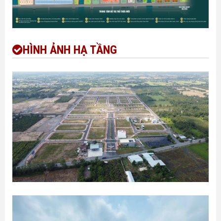
HÌNH ẢNH HẠ TẦNG