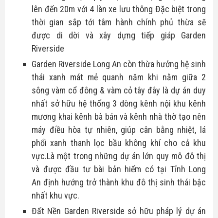
Bike
lên đến 20m với 4 làn xe lưu thông Đặc biệt trong
Đất nền Tây Ninh
Thông tin quy hoạch
Tuyển dụng
thời gian sắp tới tâm hành chính phủ thừa sẽ
Hô trợ tài chính
được di dời và xây dựng tiếp giáp
Garden
Căn hộ - nhà phố
Biểu mẫu luật
Ủng hộ
Riverside
Tổng hợp dự án
Garden Riverside Long An
còn thừa hưởng hệ sinh
Tin tức nhà đất
thái xanh mát mẻ quanh năm khi nằm giữa 2
Thủ thuật
sông
vàm cổ đông &
vàm cỏ tây
đây là dự án duy
nhất sở hữu hệ thống 3 dòng kênh nội khu kênh
mương khai kênh bà bán và kênh nhà thờ tạo nên
máy điều hòa tự nhiên, giúp cân bằng nhiệt, lá
phổi xanh thanh lọc bầu không khí cho cả khu
vực.Là một trong những dự án lớn quy mô đô thị
và được đầu tư bài bản hiếm có tại
Tỉnh Long
An
định hướng trở thành khu đô thị sinh thái bậc
nhất khu vực.
Đất Nền Garden Riverside
sở hữu pháp lý dự án