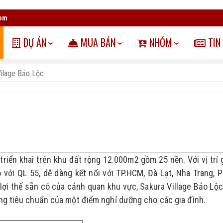
com
DỰ ÁN
MUA BÁN
NHÓM
TIN
Vilage Bảo Lộc
triển khai trên khu đất rộng 12.000m2 gồm 25 nền. Với vị trí g
với QL 55, dễ dàng kết nối với TP.HCM, Đà Lạt, Nha Trang, P
lợi thế sẵn có của cảnh quan khu vực, Sakura Village Bảo Lộc 
ứng tiêu chuẩn của một điểm nghỉ dưỡng cho các gia đình.