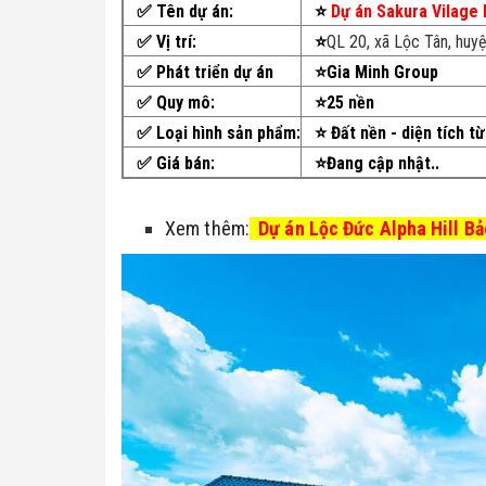
✅ Tên dự án:
⭐
Dự án Sakura Vilage
✅
Vị trí:
⭐
QL 20, xã Lộc Tân, huy
✅ Phát triển dự án
⭐Gia Minh Group
✅
Quy mô:
⭐25 nền
✅
Loại hình sản phẩm:
⭐ Đất nền - diện tích t
✅
Giá bán:
⭐Đang cập nhật..
Xem thêm:
Dự án Lộc Đức Alpha Hill Bảo