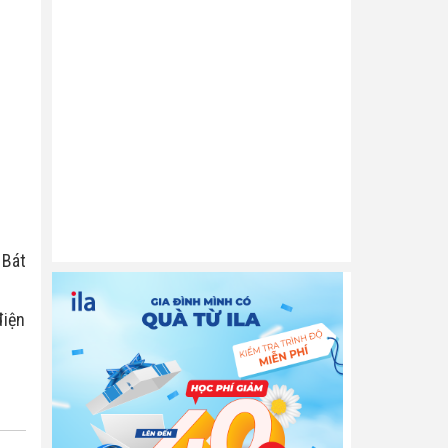
 Bát
điện