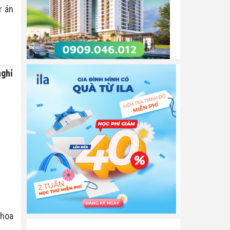
ự án
ghỉ 
 hoa