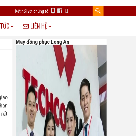
Kết nối với chúng tôi
 TỨC
LIÊN HỆ
May đồng phục Long An
iao 
han 
rất 