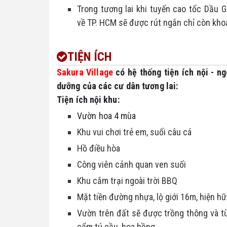
Trong tương lai khi tuyến cao tốc Dầu G
về TP. HCM sẽ được rút ngắn chỉ còn khoả
TIỆN ÍCH
Sakura Village 
có hệ thống tiện ích nội - n
dưỡng của các cư dân tương lai:
Tiện ích nội khu:
Vườn hoa 4 mùa
Khu vui chơi trẻ em, suối câu cá
Hồ điều hòa
Công viên cảnh quan ven suối
Khu cắm trại ngoài trời BBQ
Mặt tiền đường nhựa, lộ giới 16m, hiện 
Vườn trên đất sẽ được trồng thông và tù
cẩm tú cầu, hoa hồng