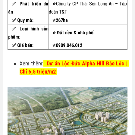
✅ Phát triển dự
⭐
Công ty CP Thái Sơn Long An – Tập
án
đoàn T&T
✅
Quy mô:
⭐267ha
✅
Loại hình sản
⭐ Đất nền & nhà phố
phẩm:
✅
Giá bán:
⭐0909.046.012
Xem thêm:
Dự án Lộc Đức Alpha Hill Bảo Lộc | 
Chỉ 6,5 triệu/m2