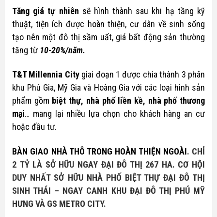
Tăng giá tự nhiên
sẽ hình thành sau khi hạ tầng kỹ
thuật, tiện ích được hoàn thiện, cư dân về sinh sống
tạo nên một đô thị sầm uất, giá bất động sản thường
tăng từ
10-20%/năm.
T&T Millennia City
giai đoạn 1 được chia thành 3 phân
khu Phú Gia, Mỹ Gia và Hoàng Gia với các loại hình sản
phẩm gồm
biệt thự, nhà phố liền kề, nhà phố thương
mại
… mang lại nhiều lựa chọn cho khách hàng an cư
hoặc đầu tư.
BÀN GIAO NHÀ THÔ TRONG HOÀN THIỆN NGOÀI
.
CHỈ
2 TỶ LÀ SỞ HỮU NGAY ĐẠI ĐÔ THỊ 267 HA. CƠ HỘI
DUY NHẤT SỞ HỮU NHÀ PHỐ BIỆT THỰ ĐẠI ĐÔ THỊ
SINH THÁI – NGAY CANH KHU ĐẠI ĐÔ THỊ PHÚ MỸ
HƯNG VÀ GS METRO CITY.