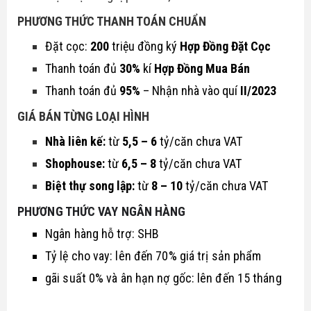
P
HƯƠNG THỨC THANH TOÁN CHUẨN
Đặt cọc:
200
triệu đồng ký
Hợp Đồng Đặt Cọc
Thanh toán đủ
30%
kí
Hợp Đồng Mua Bán
Thanh toán đủ
95%
– Nhận nhà vào quí
II/2023
GIÁ BÁN TỪNG LOẠI HÌNH
Nhà liên kế:
từ
5,5 – 6
tỷ/căn chưa VAT
Shophouse:
từ
6,5 – 8
tỷ/căn chưa VAT
Biệt thự song lập:
từ
8 – 10
tỷ/căn chưa VAT
PHƯƠNG THỨC VAY NGÂN HÀNG
Ngân hàng hỗ trợ: SHB
Tỷ lệ cho vay: lên đến 70% giá trị sản phẩm
g
ãi suất 0% và ân hạn nợ gốc: lên đến 15 tháng