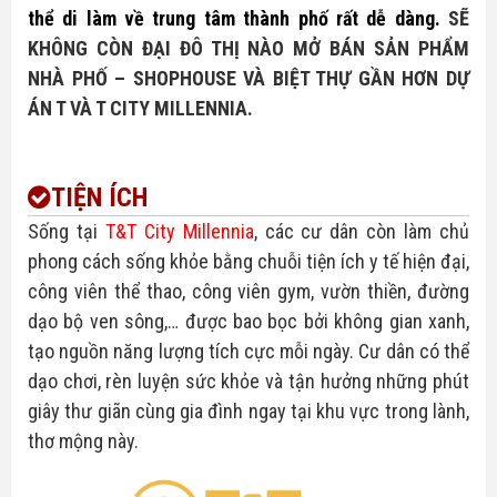
thể di làm về trung tâm thành phố rất dễ dàng.
SẼ
KHÔNG CÒN ĐẠI ĐÔ THỊ NÀO MỞ BÁN SẢN PHẨM
NHÀ PHỐ – SHOPHOUSE VÀ BIỆT THỰ GẦN HƠN DỰ
ÁN T VÀ T CITY MILLENNIA.
TIỆN ÍCH
Sống tại
T&T City Millennia
, các cư dân còn làm chủ
phong cách sống khỏe bằng chuỗi tiện ích y tế hiện đại,
công viên thể thao, công viên gym, vườn thiền, đường
dạo bộ ven sông,… được bao bọc bởi không gian xanh,
tạo nguồn năng lượng tích cực mỗi ngày. Cư dân có thể
dạo chơi, rèn luyện sức khỏe và tận hưởng những phút
giây thư giãn cùng gia đình ngay tại khu vực trong lành,
thơ mộng này.