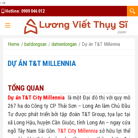
-->
Hotline:
0909 046 012
TRANG CHỦ
Home
/
batdongsan
/
datnenlongan
/
Dự án T&T Millennia
DỰ ÁN T&T MILLENNIA
TQK Group
TỔNG QUAN
Kim Oanh Group
Mua bán ký gửi
Dự án T&T City Millennia
là một Đại đô thị với quy mô
Đất nền Bình Phước
Thuê nhà - căn hộ
Bất Động Sản HCM
267 ha do
Công ty CP Thái Sơn – Long An
làm Chủ Đầu
Tư được phát triển bởi tập đoàn T&T Group, tọa lạc tại
Đất nền Bảo Lộc
Thiết kế website
Nhà ở xã hội Bình Dương
xã Long Hậu, huyện Cần Giuộc, tỉnh Long An – ngay cửa
ngõ Tây Nam Sài Gòn.
T&T City Millennia
sở hữu lợi thế
Đất nền Long An
Tuyển dụng tài xế Xanh SM
Chủ đầu tư uy tín
Liên hệ