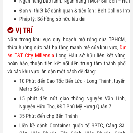
Ngân hàng bảo lãnh: Ngân hàng TMCP Sài Gòn – Hà N
Đơn vị thiết kế cảnh quan & tiện ích : Belt Collins Inte
Pháp lý: Sổ hồng sở hữu lâu dài
VỊ TRÍ
Nằm trong khu vực quy hoạch mở rộng của TP.HCM,
thừa hưởng sức bật hạ tầng mạnh mẽ của khu vực,
Dự
án
T&T City Millennia
Long Hậu sở hữu liên kết vùng
hoàn hảo, thuận tiện kết nối đến trung tâm thành phố
và các khu vực lân cận một cách dễ dàng:
10 Phút đến Cao Tốc Bến Lức - Long Thành, tuyến
Metro Số 4.
15 phút đến nút giao thông Nguyễn Văn Linh,
Nguyễn Hữu Thọ, KĐT Phú Mỹ Hưng Quận 7.
35 Phút đến chợ Bến Thành
Liền kề cảnh Container quốc tế SPTC, Cảng Sài