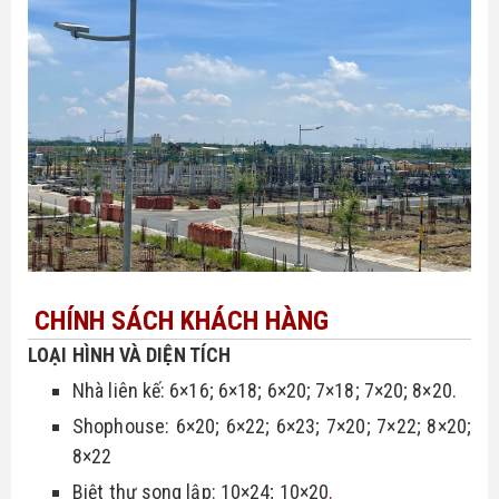
CHÍNH SÁCH KHÁCH HÀNG
LOẠI HÌNH VÀ DIỆN TÍCH
Nhà liên kế: 6×16; 6×18; 6×20; 7×18; 7×20; 8×20.
Shophouse: 6×20; 6×22; 6×23; 7×20; 7×22; 8×20;
8×22
Biệt thự song lập: 10×24; 10×20
.