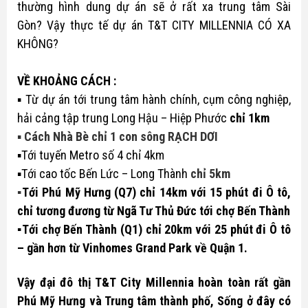
thường hình dung dự án sẽ ở rất xa trung tâm Sài
Gòn? Vậy thực tế dự án T&T CITY MILLENNIA CÓ XA
KHÔNG?
VỀ KHOẢNG CÁCH :
▪︎ Từ dự án tới trung tâm hành chính, cụm công nghiệp,
hải cảng tập trung Long Hậu – Hiệp Phước
chỉ 1km
▪︎
Cách Nhà Bè chỉ 1 con sông RẠCH DƠI
▪︎Tới tuyến Metro số 4 chỉ 4km
▪︎Tới cao tốc Bến Lức – Long Thành
chỉ 5km
▪︎
Tới Phú Mỹ Hưng (Q7) chỉ 14km với 15 phút đi Ô tô,
chỉ tương đương từ Ngã Tư Thủ Đức tới chợ Bến Thành
▪︎Tới chợ Bến Thành (Q1) chỉ 20km với 25 phút đi Ô tô
– gần hơn từ Vinhomes Grand Park về Quận 1.
Vậy đại đô thị T&T City Millennia hoàn toàn rất gần
Phú Mỹ Hưng và Trung tâm thành phố, Sống ở đây có