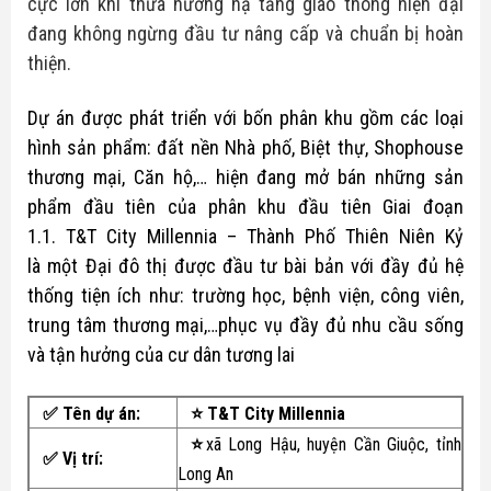
cực lớn khi thừa hưởng hạ tầng giao thông hiện đại
Bike
Đất nền Tây Ninh
đang không ngừng đầu tư nâng cấp và chuẩn bị hoàn
Thông tin quy hoạch
Tuyển dụng
thiện.
Hô trợ tài chính
Căn hộ - nhà phố
Biểu mẫu luật
Ủng hộ
Dự án được phát triển với bốn phân khu gồm các loại
Tổng hợp dự án
hình sản phẩm: đất nền Nhà phố, Biệt thự, Shophouse
Tin tức nhà đất
thương mại, Căn hộ,… hiện đang mở bán những sản
Thủ thuật
phẩm đầu tiên của phân khu đầu tiên Giai đoạn
1.1.
T&T City Millennia
– Thành Phố Thiên Niên Kỷ
là một Đại đô thị được đầu tư bài bản với đầy đủ hệ
thống tiện ích như: trường học, bệnh viện, công viên,
trung tâm thương mại,…phục vụ đầy đủ nhu cầu sống
và tận hưởng của cư dân tương lai
✅ Tên dự án:
⭐
T&T City Millennia
⭐
xã Long Hậu, huyện Cần Giuộc, tỉnh
✅
Vị trí:
Long An