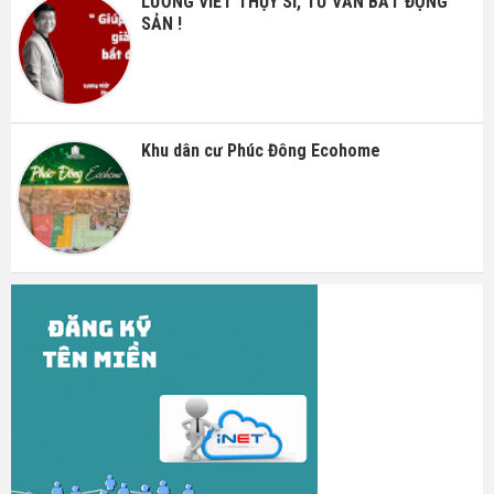
LƯƠNG VIẾT THỤY SĨ, TƯ VẤN BẤT ĐỘNG
SẢN !
Khu dân cư Phúc Đông Ecohome