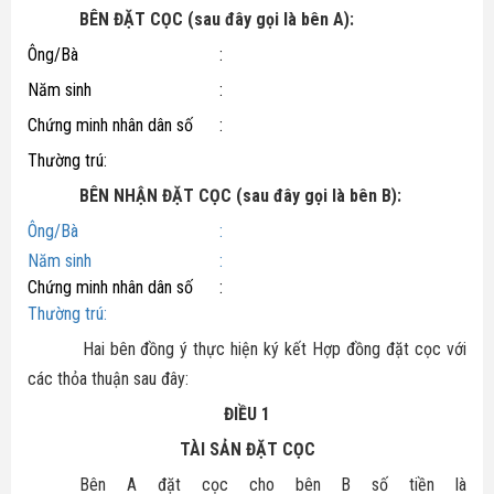
Bike
BÊN ĐẶT CỌC (sau đây gọi là bên A):
Đất nền Tây Ninh
Thông tin quy hoạch
Tuyển dụng
Ông/Bà
:
Hô trợ tài chính
Căn hộ - nhà phố
Năm sinh
:
Biểu mẫu luật
Ủng hộ
Chứng minh nhân dân số
:
Tổng hợp dự án
Tin tức nhà đất
Thường trú:
BÊN NHẬN ĐẶT CỌC (sau đây gọi là bên B):
Thủ thuật
Ông/Bà :
Năm sinh :
Chứng minh nhân dân số :
Thường trú:
Hai bên đồng ý thực hiện ký kết Hợp đồng đặt cọc với
các thỏa thuận sau đây:
ĐIỀU 1
TÀI SẢN ĐẶT CỌC
Bên A đặt cọc cho bên B số tiền là