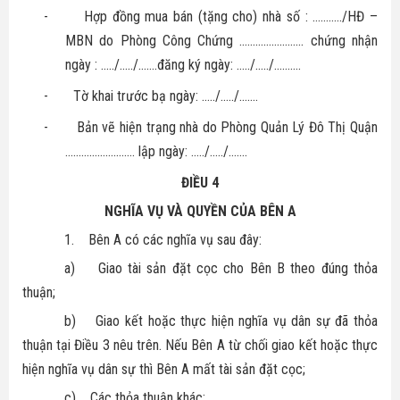
-
Hợp đồng mua bán (tặng cho) nhà số : ………../HĐ –
MBN do Phòng Công Chứng …………………… chứng nhận
ngày : …../…../…….đăng ký ngày: …../…../……….
-
Tờ khai trước bạ ngày: …../…../…….
-
Bản vẽ hiện trạng nhà do Phòng Quản Lý Đô Thị Quận
……………….……. lập ngày: …../…../…….
ĐIỀU 4
NGHĨA VỤ VÀ QUYỀN CỦA BÊN A
1.
Bên A có các nghĩa vụ sau đây:
a)
Giao tài sản đặt cọc cho Bên B theo đúng thỏa
thuận;
b)
Giao kết hoặc thực hiện nghĩa vụ dân sự đã thỏa
thuận tại Điều 3 nêu trên. Nếu Bên A từ chối giao kết hoặc thực
hiện nghĩa vụ dân sự thì Bên A mất tài sản đặt cọc;
c)
Các thỏa thuận khác: