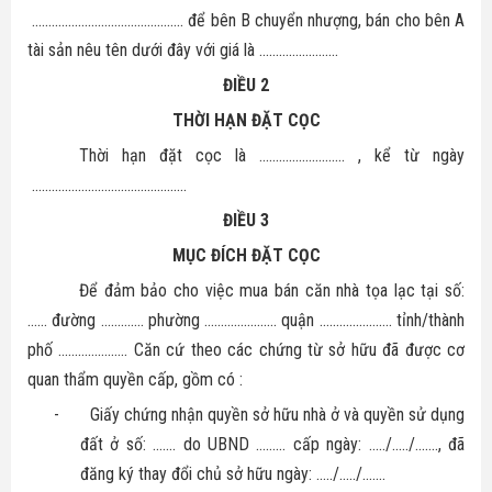
.............................................. để bên B chuyển nhượng, bán cho bên A
tài sản nêu tên dưới đây với giá là
……………………
ĐIỀU 2
THỜI HẠN ĐẶT CỌC
Thời hạn đặt cọc là ..........................
, kể từ ngày
...............................................
ĐIỀU 3
MỤC ĐÍCH ĐẶT CỌC
Để đảm bảo cho việc mua bán
căn nhà tọa lạc tại số:
……
đường …………. phường …………………. quận …………………. tỉnh/thành
phố …………….….
. Căn cứ theo các chứng từ sở hữu đã được cơ
quan thẩm quyền cấp, gồm có :
-
Giấy chứng nhận quyền sở hữu nhà ở và quyền sử dụng
đất ở số: ……. do UBND ……… cấp ngày: …../…../……., đã
đăng ký thay đổi chủ sở hữu ngày: …../…../…….