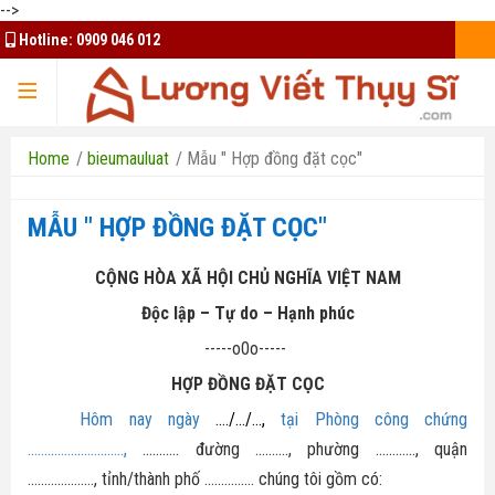
-->
Hotline:
0909 046 012
TRANG CHỦ
Home
/
bieumauluat
/
Mẫu " Hợp đồng đặt cọc"
MẪU " HỢP ĐỒNG ĐẶT CỌC"
TQK Group
CỘNG HÒA XÃ HỘI CHỦ NGHĨA VIỆT NAM
Kim Oanh Group
Độc lập – Tự do – Hạnh phúc
Mua bán ký gửi
-----o0o-----
Đất nền Bình Phước
Thuê nhà - căn hộ
Bất Động Sản HCM
HỢP ĐỒNG ĐẶT CỌC
Đất nền Bảo Lộc
Hôm nay ngày
..../.../...,
tại Phòng công chứng
Thiết kế website
Nhà ở xã hội Bình Dương
.............................,
........... đường .........., phường ............, quận
Đất nền Long An
...................., tỉnh/thành phố ............... chúng tôi gồm có:
Tuyển dụng tài xế Xanh SM
Chủ đầu tư uy tín
Liên hệ