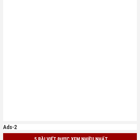
Ads-2
5 BÀI VIẾT ĐƯỢC XEM NHIỀU NHẤT