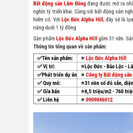
Bất động sản Lâm Đồng
đang được mở ra nhữn
nghìn tỷ triển khai. Cùng với bất động sản ng
hiếm có. Với
Lộc Đức Alpha Hill
, đây sẽ là l
năng dưới 1 tỷ đồng
Sản phẩm 
Lộc Đức Alpha Hill
 gồm 31 nền. Sản
Thông tin tổng quan về sản phẩm:
✅Tên sản phẩm:
⭐
Lộc Đức Alpha Hill
✅
Vị trí:
⭐Lộc Đức - Bảo Lộc - L
✅Phát triển dự án
⭐
Công ty Bất động sản
✅
Quy mô:
⭐31 nền sổ đỏ sẵn,
diệ
✅ Gía bán
⭐
6,5 triệu/m2 - 760 tri
✅ Liên hệ
⭐
0909046012