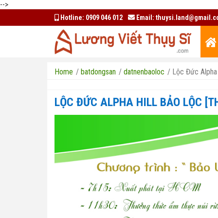
-->
Hotline:
0909 046 012
Email:
thuysi.land@gmail.
Home
/
batdongsan
/
datnenbaoloc
/
Lộc Đức Alpha 
LỘC ĐỨC ALPHA HILL BẢO LỘC [T