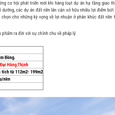
g cơ hội phát triển mới khi hàng loạt dự án hạ tầng giao t
hỉ dưỡng, các dự án đất nền lân cận sở hữu nhiều lợi điểm bứt
ựa chọn cho những kỳ vọng về lợi nhuận ở phân khúc đất nền 
 phẩm ra đời với sự chỉnh chu về pháp lý.
âm Đồng.
 Đại Hùng Thịnh
n tích từ 112m2- 199m2
ệu/nền