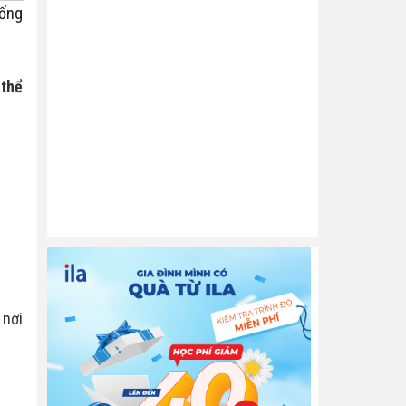
ống 
thể 
nơi 