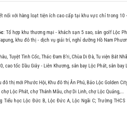
 nối với hàng loạt tiện ích cao cấp tại khu vực chỉ trong 10 -
ộc
: Tổ hợp khu thương mại - khách sạn 5 sao, sân golf Lộc Phá
Sapung, khu đô thị - dịch vụ giải trí, nghỉ dưỡng Hồ Nam Phươn
âu, Tuyệt Tình Cốc, Thác Đam B’ri, Chùa Di Đà, Tu viện Bát Nhã,
20, cao tốc Dầu Giây - Liên Khương, sân bay Lộc Phát, sân bay 
 đô thị mới Phước Hội, Khu đô thị Ân Phú, Bảo Lộc Golden City,
 chợ Lộc Phát, chợ Thánh Mẫu, chợ Di Linh, chợ Lộc Quảng,...
g Tiểu học Lộc Đức B, Lộc Đức A, Lộc Ngãi C; Trường THCS