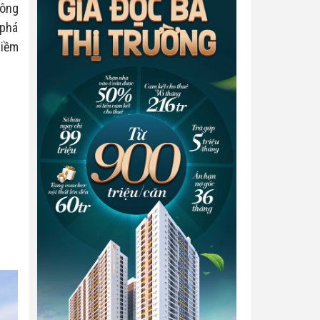
hông
 phá
tiềm