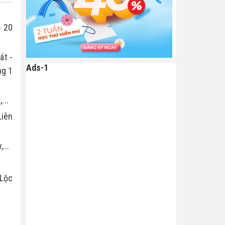
 20 
t - 
Ads-1
g 1 
...
Liên
...
 Lộc