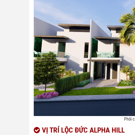
Phối c
VỊ TRÍ LỘC ĐỨC ALPHA HILL