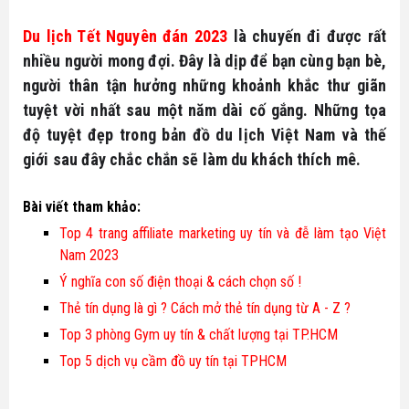
Bike
Đất nền Tây Ninh
Thông tin quy hoạch
Du lịch Tết Nguyên đán 2023
 là chuyến đi được rất 
Tuyển dụng
Hô trợ tài chính
nhiều người mong đợi. Đây là dịp để bạn cùng bạn bè, 
Căn hộ - nhà phố
Biểu mẫu luật
Ủng hộ
người thân tận hưởng những khoảnh khắc thư giãn 
tuyệt vời nhất sau một năm dài cố gắng. Những tọa 
Tổng hợp dự án
Tin tức nhà đất
độ tuyệt đẹp trong bản đồ du lịch Việt Nam và thế 
giới sau đây chắc chắn sẽ làm du khách thích mê.
Thủ thuật
Bài viết tham khảo:
Top 4 trang affiliate marketing uy tín và đễ làm tạo Việt
Nam 2023
Ý nghĩa con số điện thoại & cách chọn số !
Thẻ tín dụng là gì ? Cách mở thẻ tín dụng từ A - Z ?
Top 3 phòng Gym uy tín & chất lượng tại TP.HCM
Top 5 dịch vụ cầm đồ uy tín tại TPHCM