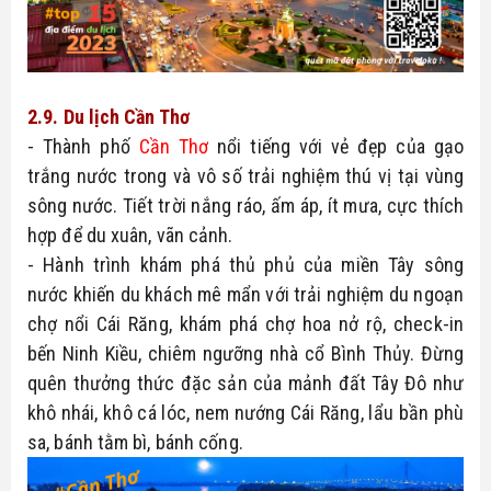
2.9. Du lịch Cần Thơ
- Thành phố 
Cần Thơ
 nổi tiếng với vẻ đẹp của gạo 
trắng nước trong và vô số trải nghiệm thú vị tại vùng 
sông nước. Tiết trời nắng ráo, ấm áp, ít mưa, cực thích 
hợp để du xuân, vãn cảnh.
- Hành trình khám phá thủ phủ của miền Tây sông 
nước khiến du khách mê mẩn với trải nghiệm du ngoạn 
chợ nổi Cái Răng, khám phá chợ hoa nở rộ, check-in 
bến Ninh Kiều, chiêm ngưỡng nhà cổ Bình Thủy. Đừng 
quên thưởng thức đặc sản của mảnh đất Tây Đô như 
khô nhái, khô cá lóc, nem nướng Cái Răng, lẩu bần phù 
sa, bánh tằm bì, bánh cống.