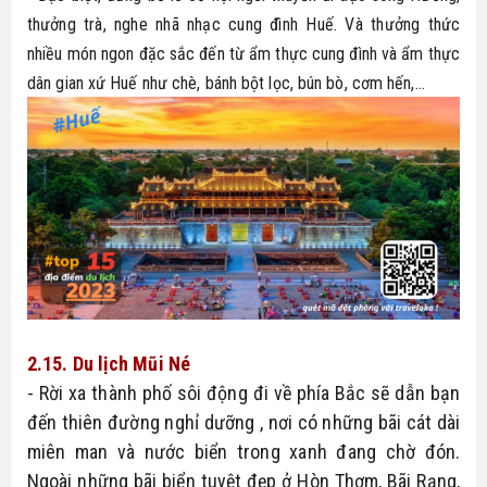
thưởng trà, nghe nhã nhạc cung đình Huế. Và thưởng thức 
nhiều món ngon đặc sắc đến từ ẩm thực cung đình và ẩm thực 
dân gian xứ Huế như chè, bánh bột lọc, bún bò, cơm hến,...
2.15. Du lịch Mũi Né
- Rời xa thành phố sôi động đi về phía Bắc sẽ dẫn bạn 
đến thiên đường nghỉ dưỡng , nơi có những bãi cát dài 
miên man và nước biển trong xanh đang chờ đón. 
Ngoài những bãi biển tuyệt đẹp ở Hòn Thơm, Bãi Rạng, 