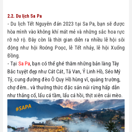
2.2. Du lịch Sa Pa
- Du lịch Tết Nguyên đán 2023 tại Sa Pa, bạn sẽ được 
hòa mình vào không khí mát mẻ và những sắc hoa rực 
rỡ nở rộ. Đây còn là thời gian diễn ra nhiều lễ hội sôi 
động như hội Roóng Poọc, lễ Tết nhảy, lễ hội Xuống 
Đồng.
- Tại 
Sa Pa
, bạn có thể ghé thăm những bản làng Tây 
Bắc tuyệt đẹp như Cát Cát, Tả Van, Ý Linh Hồ, Séo Mý 
Tỷ, cung đường đèo Ô Quy Hồ hùng vĩ, quảng trường, 
chợ đêm… và thưởng thức đặc sản núi rừng hấp dẫn 
như thắng cố, lẩu cá tầm, lẩu cá hồi, thịt xiên cải mèo.