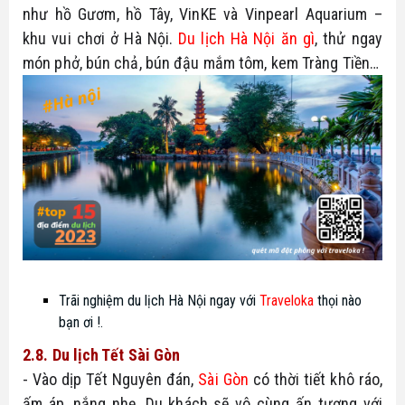
như hồ Gươm, hồ Tây, VinKE và Vinpearl Aquarium – 
khu vui chơi ở Hà Nội. 
Du lịch Hà Nội ăn gì
, thử ngay 
món phở, bún chả, bún đậu mắm tôm, kem Tràng Tiền…
Trãi nghiệm du lịch Hà Nội ngay với 
Traveloka
 thọi nào 
bạn ơi !.
2.8. Du lịch Tết Sài Gòn
- Vào dịp Tết Nguyên đán, 
Sài Gòn
 có thời tiết khô ráo, 
ấm áp, nắng nhẹ. Du khách sẽ vô cùng ấn tượng với 