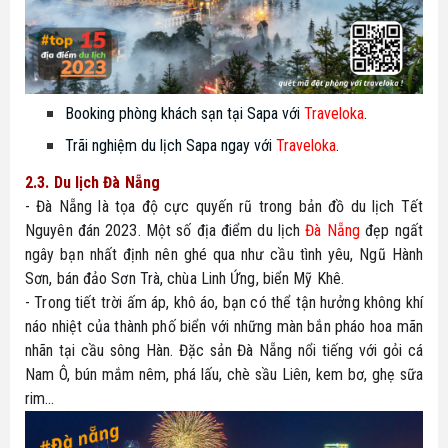
Booking phòng khách sạn tại Sapa với
Traveloka
.
Trãi nghiệm du lịch Sapa ngay với
Traveloka
.
2.3. Du lịch Đà Nẵng
- Đà Nẵng là tọa độ cực quyến rũ trong bản đồ du lịch Tết 
Nguyên đán 2023. Một số địa điểm du lịch 
Đà Nẵng
 đẹp ngất 
ngây bạn nhất định nên ghé qua như cầu tình yêu, Ngũ Hành 
Sơn, bán đảo Sơn Trà, chùa Linh Ứng, biển Mỹ Khê.
- Trong tiết trời ấm áp, khô áo, bạn có thể tận hưởng không khí 
náo nhiệt của thành phố biển với những màn bắn pháo hoa mãn 
nhãn tại cầu sông Hàn. Đặc sản Đà Nẵng nổi tiếng với gỏi cá 
Nam Ô, bún mắm nêm, phá lấu, chè sầu Liên, kem bơ, ghẹ sữa 
rim…